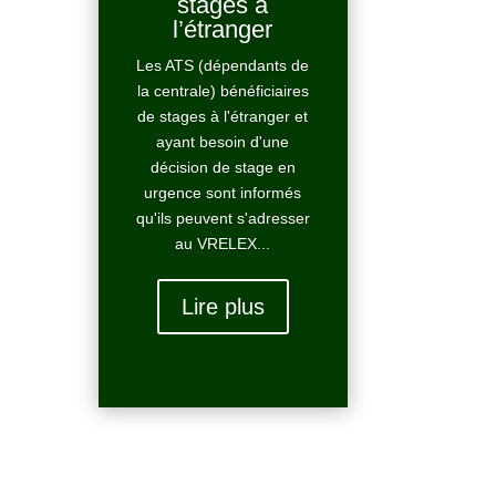
stages à
l’étranger
Les ATS (dépendants de
la centrale) bénéficiaires
de stages à l'étranger et
ayant besoin d'une
décision de stage en
urgence sont informés
qu'ils peuvent s'adresser
au VRELEX...
Lire plus