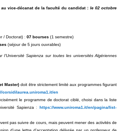
 au vice-décanat de la faculté du candidat :
le 02 octobre
r / Doctorat) :
07 bourses
(1 semestre)
ses
(séjour de 5 jours ouvrables)
 l’Université Sapienza sur toutes les universités Algériennes
et Master)
doit être strictement limité aux programmes figurant
//corsidilaurea.uniroma1.it/en
écisément le programme de doctorat ciblé, choisi dans la liste
iversité Sapienza :
https://www.uniroma1.it/en/pagina/list-
vent pas suivre de cours, mais peuvent mener des activités de
sion d’une lettre d’acceptation délivrée par un professeur de