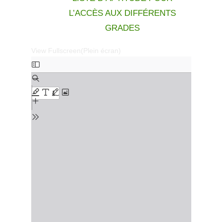
L’ACCÈS AUX DIFFÉRENTS
GRADES
View Fullscreen(Plein écran)
Aller
au
contenu
PDF