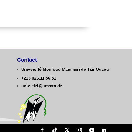
Contact
Université Mouloud Mammeri de Tizi-Ouzou
+213
0
26.11.56.51
univ_tizi@ummto.dz