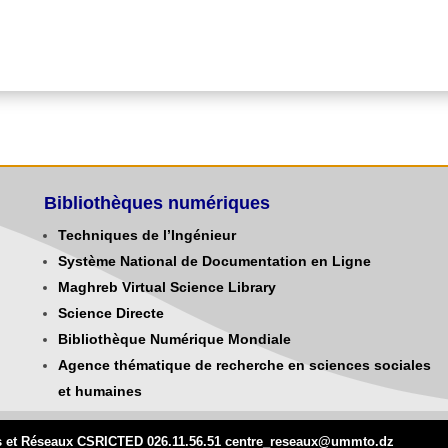
Galerie Photos
Bibliothèques numériques
Techniques de l’Ingénieur
Système National de Documentation en Ligne
Maghreb Virtual Science Library
Science Directe
Bibliothèque Numérique Mondiale
Agence thématique de recherche en sciences sociales
et humaines
mes et Réseaux CSRICTED 026.11.56.51 centre_reseaux@
ummto.d
z