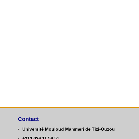
Contact
Université Mouloud Mammeri de Tizi-Ouzou
+213
0
26.11.56.51