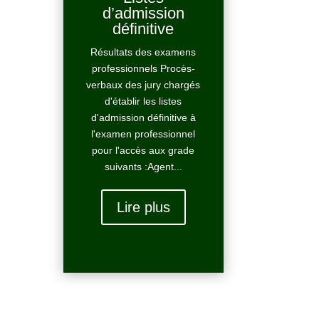
d’admission
définitive
Résultats des examens
professionnels Procès-
verbaux des jury chargés
d'établir les listes
d'admission définitive à
l'examen professionnel
pour l'accès aux grade
suivants :Agent...
Lire plus