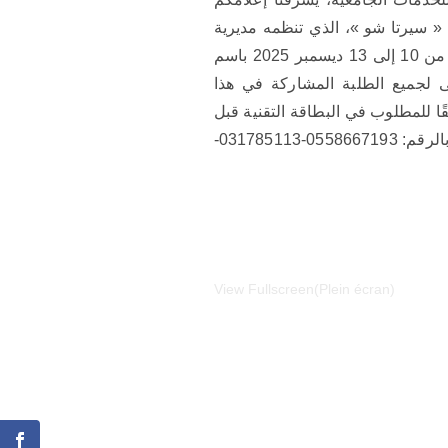
وطني الجامعي « سيرتا شو »، الذي تنظمه مديرية
الخدمات الجامعية قسنطينة – عين الباي في الفترة الممتدة من 10 إلى 13 ديسمبر 2025 باسم
ى لجميع الطلبة المشاركة في هذا
ا للمطلوب في البطاقة التقنية قبل
تاريخ 23 نوفمبر 2025. وللمزيد من الاستفسار يرجى الاتصال بالرقم: 0558667193-031785113-
View Fullscreen(Plein écran)
Aller
au
contenu
PDF