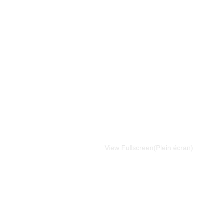
View Fullscreen(Plein écran)
Aller
au
contenu
PDF