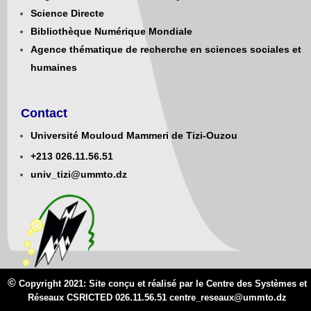
Science Directe
Bibliothèque Numérique Mondiale
Agence thématique de recherche en sciences sociales et
humaines
Contact
Université Mouloud Mammeri de Tizi-Ouzou
+213
0
26.11.56.51
univ_tizi@ummto.dz
©
Copyright 2021: Site conçu et réalisé par le Centre des Systèmes et
Réseaux CSRICTED 026.11.56.51 centre_reseaux@
ummto.d
z