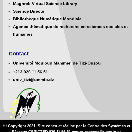
Maghreb Virtual Science Library
Science Directe
Bibliothèque Numérique Mondiale
Agence thématique de recherche en sciences sociales et
humaines
Contact
Université Mouloud Mammeri de Tizi-Ouzou
+213
0
26.11.56.51
univ_tizi@ummto.dz
©
Copyright 2021: Site conçu et réalisé par le Centre des Systèmes et
Réseaux CSRICTED 026.11.56.51 centre_reseaux@
ummto.d
z