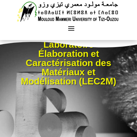
Laboratoire
Élaboration et
Caractérisation des
Matériaux et
Modélisation (LEC2M)