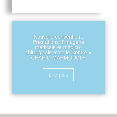
Nouvelle convention :
Prestations d’imagerie
médicale et médico-
chirurgicale avec le Centre «
CHAHID MAHMOUDI »
Lire plus