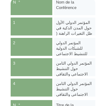
N°
Nom de la
Conférence
1
المؤتمر الدولي الأول
حول المدن الذكية في
ظل التغيرات الراهنة (
واقع وأفاق )
2
المؤتمر الدولي
للشبكات الدولية
للتنشيط الاجتماعي
المنظم من طرف
3
المؤتمر الدولي الثامن
المدرسة العليا للنشاط
حول التنشيط
الاجتماعي والصحي
الاجتماعي والثقافي
بمدينة لوزان
في عصر الاتصالات
السويسرية
4
المؤتمر الدولي الثامن
الرقمية ووسائل
حول التنشيط
الاعلام الجديدة RIA
الاجتماعي والثقافي
في عصر الاتصالات
N°
Titre de la
الرقمية ووسائل