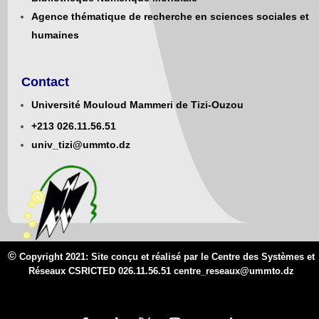
Agence thématique de recherche en sciences sociales et
humaines
Contact
Université Mouloud Mammeri de Tizi-Ouzou
+213
0
26.11.56.51
univ_tizi@ummto.dz
©
Copyright 2021: Site conçu et réalisé par le Centre des Systèmes et
Réseaux CSRICTED 026.11.56.51 centre_reseaux@
ummto.d
z