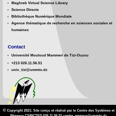
Maghreb Virtual Science Library
Science Directe
Bibliothèque Numérique Mondiale
Agence thématique de recherche en sciences sociales et
humaines
Contact
Université Mouloud Mammeri de Tizi-Ouzou
+213
0
26.11.56.51
univ_tizi@ummto.dz
©
Copyright 2021: Site conçu et réalisé par le Centre des Systèmes et
Réseaux CSRICTED 026.11.56.51 centre_reseaux@
ummto.d
z