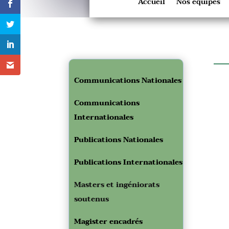
Accueil
Nos équipes
Communications Nationales
Communications
Internationales
Publications Nationales
Publications Internationales
Masters et ingéniorats
soutenus
Magister encadrés