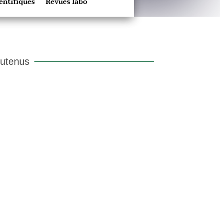
entifiques
Revues labo
outenus