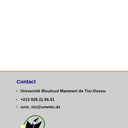
Contact
Université Mouloud Mammeri de Tizi-Ouzou
+213
0
26.11.56.51
univ_tizi@ummto.dz