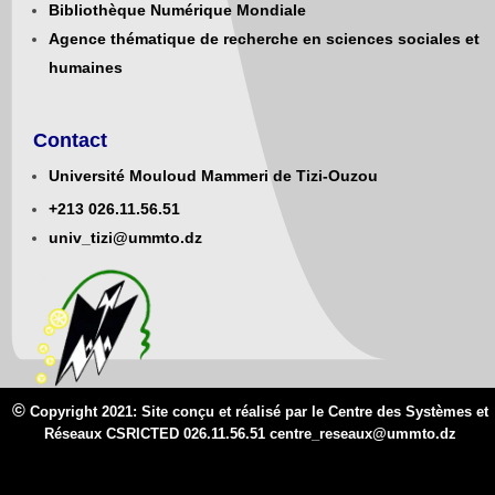
Bibliothèque Numérique Mondiale
Agence thématique de recherche en sciences sociales et
humaines
Contact
Université Mouloud Mammeri de Tizi-Ouzou
+213
0
26.11.56.51
univ_tizi@ummto.dz
©
Copyright 2021: Site conçu et réalisé par le Centre des Systèmes et
Réseaux CSRICTED 026.11.56.51 centre_reseaux@
ummto.d
z