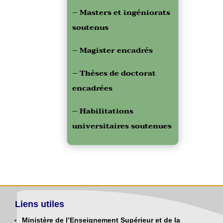
– Masters et ingéniorats
soutenus
– Magister encadrés
– Thèses de doctorat
encadrées
– Habilitations
universitaires soutenues
Liens utiles
Ministère de l’Enseignement Supérieur et de la