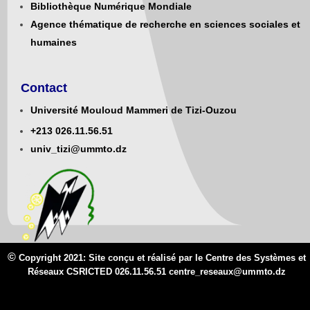
Bibliothèque Numérique Mondiale
Agence thématique de recherche en sciences sociales et
humaines
Contact
Université Mouloud Mammeri de Tizi-Ouzou
+213
0
26.11.56.51
univ_tizi@ummto.dz
©
Copyright 2021: Site conçu et réalisé par le Centre des Systèmes et
Réseaux CSRICTED 026.11.56.51 centre_reseaux@
ummto.d
z